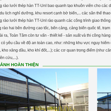
 rào lưới thép hàn TT-UnI bao quanh tạo khuôn viên cho các dự 
du lịch nghỉ dưỡng, khu resort cạnh bờ biển,... các sân thể thao 
 rào lưới thép hàn TT-UnI rào quanh các công trình giao thông 
 rào hai bên đường cao tốc, bến cảng, cảng biển quốc tế, trạm 
i ra, Toàn Tâm còn tư vấn - thiết kế - sản xuất và thi công hàn
h có yêu cầu về độ an toàn cao, như: những khu vực nguy hiểm
, kho xăng dầu, kho khí đốt,...); các cơ quan trọng điểm (như c
ên cứu,...).
 ẢNH HOÀN THIỆN