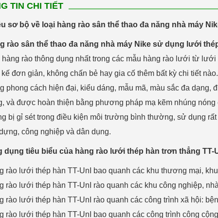
G TIN CHI TIẾT
iệu sơ bộ về loại hàng rào sân thể thao đa năng nhà máy Ni
g rào
sân thể thao đa năng nhà máy Nike
sử dụng lưới thép
hàng rào thông dụng nhất trong các mẫu hàng rào lưới từ lướ
t kế đơn giản, không chấn bẻ hay gia cố thêm bất kỳ chi tiết nà
 phong cách hiện đại, kiểu dáng, mẫu mã, màu sắc đa dạng, đ
g, và được hoàn thiện bằng phương pháp mạ kẽm nhúng nóng đ
g bị gỉ sét trong điều kiện môi trường bình thường, sử dụng rất
dựng, công nghiệp và dân dụng.
 dụng tiêu biểu của hàng rào lưới thép hàn
trơn thẳng TT-
 rào lưới thép hàn TT-UnI bao quanh các khu thương mại, khu dâ
 rào lưới thép hàn TT-UnI rào quanh các khu công nghiệp, nhà 
 rào lưới thép hàn TT-UnI rào quanh các công trình xã hội: bệnh
 rào lưới thép hàn TT-UnI bao quanh các công trình công cộng: cô