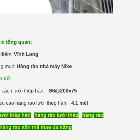
in tổng quan:
 điểm:
Vĩnh Long
g mục:
Hàng rào nhà máy Nike
ơ bộ:
 cách lưới thép hàn:
Ø6@200x75
ều cao hàng rào lưới thép hàn:
4,1 mét
lưới thép hàn
hàng rào lưới thép
hàng rào
hàng rào sân thể thao đa năng