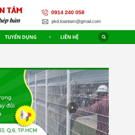
0914 240 058
pkd.toantam@gmail.com
TUYỂN DỤNG
LIÊN HỆ