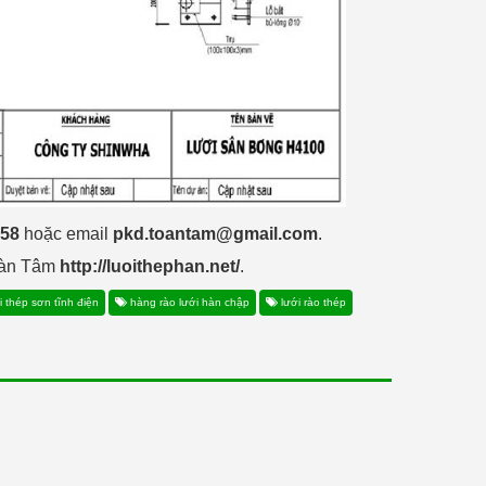
058
hoặc email
pkd.toantam@gmail.com
.
Toàn Tâm
http://luoithephan.net/
.
 thép sơn tĩnh điện
hàng rào lưới hàn chập
lưới rào thép