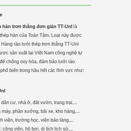
ke
 hàn trơn thẳng đơn giản TT-UnI
là
i thép hàn của Toàn Tâm. Loại này được
o. Hàng rào lưới thép trơn thẳng TT-UnI
ược sản xuất tại Việt Nam công nghệ tự
ể chống oxy hóa, đảm bảo lưới rào
 phổ biến trong hầu hết các lĩnh vực như:
UnI
n cư, nhà ở, đất vườn, trang trại,...
máy, phân xưởng, bãi xe, kho hàng,...
 viện, trường học, viện bảo tàng,...
ng viên, hồ bơi, di tích lịch sử,...