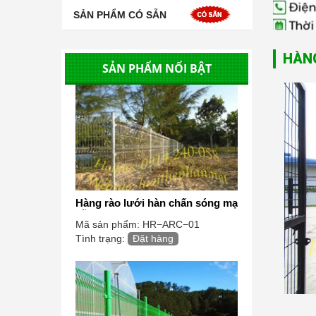
SẢN PHẨM CÓ SẴN
HÀN
SẢN PHẨM NỔI BẬT
Hàng rào lưới hàn chấn sóng mạ
kẽm
Mã sản phẩm:
HR−ARC−01
Tình trạng:
Đặt hàng