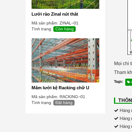
Lưới rào Zinal nút thắt
Mã sản phẩm:
ZINAL−01
Tình trạng:
Còn hàng
Mọi chi 
Tham khả
Tags:
l
Mâm lưới kệ Racking chữ U
Mã sản phẩm:
RACKING−01
THÔN
Tình trạng:
Đặt hàng
Hàng r
Hàng r
Hàng r