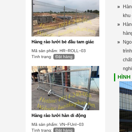
»
Hàng
khu 
»
Hàng
hàng
Hàng rào lưới bẻ đầu tam giác
»
Ngoà
mạ kẽm
trìn
Mã sản phẩm:
HR−ROLL−03
Tình trạng:
Đặt hàng
chất
nghi
HÌNH
Hàng rào lưới hàn di động
Mã sản phẩm:
VN−FUnI−03
Tình trạng:
Đặt hàng