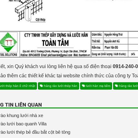
tiết, xin Quý khách vui lòng liên hệ qua số điện thoại
0914-240-
o thêm các thiết kế khác tại website chính thức của công ty 
ưới thép hàn ô chữ nhật
hàng rào lưới thép hàn
lưới hàn mạ kẽm
hàng rào lưới
G TIN LIÊN QUAN
ào khung lưới nhà xe
ào lưới bao quanh Villa
ào lưới thép bẻ đầu bắt cột bê tông