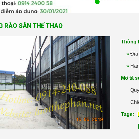
G RÀO SÂN THỂ THAO
Thông t
»
Địa
»
Hạn
Mô tả s
Quy
Chi
Tags: