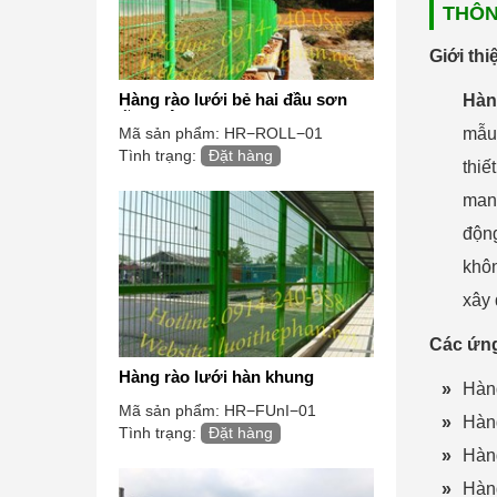
THÔN
Giới th
Hàng rào lưới bẻ hai đầu sơn
Hàn
tĩnh điện
mẫu 
Mã sản phẩm:
HR−ROLL−01
Tình trạng:
Đặt hàng
thiế
mang
độn
khôn
xây 
Các ứng
Hàng rào lưới hàn khung
»
Hàng
Mã sản phẩm:
HR−FUnI−01
»
Hàng
Tình trạng:
Đặt hàng
»
Hàng
»
Hàng