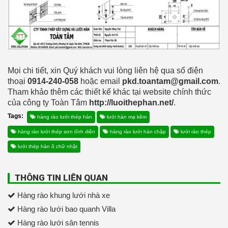
Mọi chi tiết, xin Quý khách vui lòng liên hệ qua số điện
thoại
0914-240-058
hoặc email
pkd.toantam@gmail.com
.
Tham khảo thêm các thiết kế khác tại website chính thức
của công ty Toàn Tâm
http://luoithephan.net/
.
Tags:
hàng rào lưới thép hàn
lưới hàn mạ kẽm
hàng rào lưới thép sơn tĩnh điện
hàng rào lưới hàn chập
lưới rào thép
lưới thép hàn ô chữ nhật
THÔNG TIN LIÊN QUAN
Hàng rào khung lưới nhà xe
Hàng rào lưới bao quanh Villa
Hàng rào lưới sân tennis