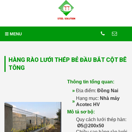
Trang chủ
Dự án
Hàng rào lưới thép bẻ đầu bắt cột bê tông
MENU
HÀNG RÀO LƯỚI THÉP BẺ ĐẦU BẮT CỘT BÊ
TÔNG
Thông tin tổng quan:
»
Địa điểm:
Đồng Nai
Hạng mục:
Nhà máy
»
Acotec HV
Mô tả sơ bộ:
Quy cách lưới thép hàn:
Ø5@200x50
Chiều cao hàng rào lưới