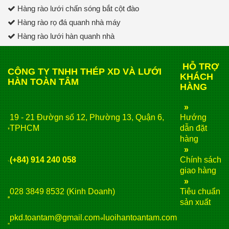
Hàng rào lưới chấn sóng bắt cột đào
Hàng rào rọ đá quanh nhà máy
Hàng rào lưới hàn quanh nhà
HỖ TRỢ
CÔNG TY TNHH THÉP XD VÀ LƯỚI
KHÁCH
HÀN TOÀN TÂM
HÀNG
»
19 - 21 Đườgn số 12, Phường 13, Quận 6,
Hướng
TPHCM
dẫn đặt
hàng
»
(+84) 914 240 058
Chính sách
giao hàng
»
028 3849 8532 (Kinh Doanh)
Tiêu chuẩn
sản xuất
pkd.toantam@gmail.com
luoihantoantam.com