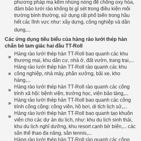
phương pháp mạ kẽm nhúng nóng để chống oxy hóa,
đảm bảo lưới rào không bị gỉ sét trong điều kiện môi
trường bình thường, sử dụng rất phổ biến trong hầu
hết các lĩnh vực như: xây dựng, công nghiệp và dân
dụng,...​
Các ứng dụng tiêu biểu của hàng rào lưới thép hàn
chấn bẻ tam giác hai đầu TT-Roll
Hàng rào lưới thép hàn TT-Roll bao quanh các khu
»
thương mại, khu dân cư, nhà ở, đất vườn, trang trại,...
Hàng rào lưới thép hàn TT-Roll rào quanh các khu
»
công nghiệp, nhà máy, phân xưởng, bãi xe, kho
hàng,...
Hàng rào lưới thép hàn TT-Roll rào quanh các công
»
trình xã hội: bệnh viện, trường học, viện bảo tàng,...
Hàng rào lưới thép hàn TT-Roll bao quanh các công
»
trình công cộng: công viên, hồ bơi, di tích lịch sử,...
Hàng rào lưới thép hàn TT-Roll bao quanh tạo khuôn
»
viên cho các dự án du lịch, như: khu du lịch sinh thái,
khu du lịch nghỉ dưỡng, khu resort cạnh bờ biển,... các
sân thể thao đa năng, sân tennis,...
Hàng rào lưới thép hàn TT-Roll rào quanh các công