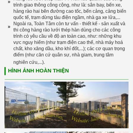
»
trình giao thông công cộng, như là: sân bay, bến xe,
hàng rào hai bên đường cao tốc, bến cảng, cảng biển
quốc tế, trạm dừng tàu điện ngầm, nhà ga xe lửa,...
Ngoài ra, Toàn Tâm còn tư vấn - thiết kế - sản xuất và
»
thi công hàng rào lưới thép hàn dùng cho các công
trình có yêu cầu về độ an toàn cao, như: những khu
vực nguy hiểm (như trạm điện cao thế, nhà máy hoá
chất, kho xăng dầu, kho khí đốt,...); các cơ quan trọng
điểm (như căn cứ quân sự, nhà giam, trung tâm
nghiên cứu,...).
HÌNH ẢNH HOÀN THIỆN