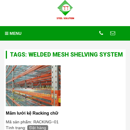
Trang chủ
Tags
MENU
TAGS: WELDED MESH SHELVING SYSTEM
Mâm lưới kệ Racking chữ
U
Mã sản phẩm:
RACKING−01
Tình trạng:
Đặt hàng