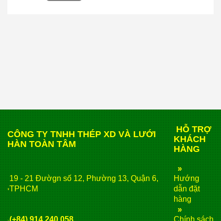
HỖ TRỢ
CÔNG TY TNHH THÉP XD VÀ LƯỚI
KHÁCH
HÀN TOÀN TÂM
HÀNG
»
19 - 21 Đườgn số 12, Phường 13, Quận 6,
Hướng
TPHCM
dẫn đặt
hàng
»
(+84) 914 240 058
Chính sách