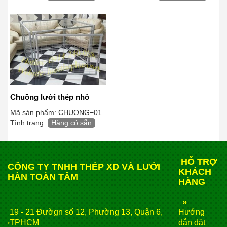
Chuồng lưới thép nhỏ
Mã sản phẩm:
CHUONG−01
Tình trạng:
Hàng có sẵn
HỖ TRỢ
CÔNG TY TNHH THÉP XD VÀ LƯỚI
KHÁCH
HÀN TOÀN TÂM
HÀNG
»
19 - 21 Đườgn số 12, Phường 13, Quận 6,
Hướng
TPHCM
dẫn đặt