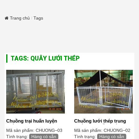
Trang chủ
Tags
TAGS: QUÂY LƯỚI THÉP
Chuồng trại huấn luyện
Chuồng lưới thép trung
chó
(không bao gồm mái bạt)
Mã sản phẩm:
CHUONG−03
Mã sản phẩm:
CHUONG−02
Tình trạng:
Hàng có sẵn
Tình trạng:
Hàng có sẵn