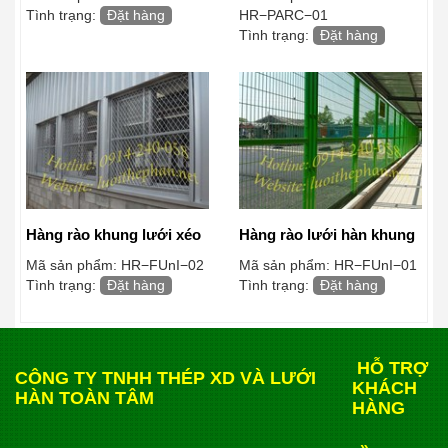
Tình trạng:
Đặt hàng
HR−PARC−01
Tình trạng:
Đặt hàng
Hàng rào khung lưới xéo
Hàng rào lưới hàn khung
Mã sản phẩm:
HR−FUnI−02
Mã sản phẩm:
HR−FUnI−01
Tình trạng:
Đặt hàng
Tình trạng:
Đặt hàng
HỖ TRỢ
CÔNG TY TNHH THÉP XD VÀ LƯỚI
KHÁCH
HÀN TOÀN TÂM
HÀNG
»