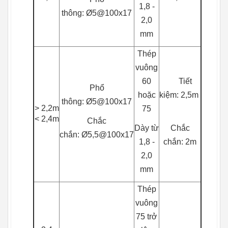
1,8 -
thông: Ø5@100x17
2,0
mm
Thép
vuông
60
Tiết
Phổ
hoặc
kiệm: 2,5m
thông: Ø5@100x17
> 2,2m
75
< 2,4m
Chắc
Dày từ
Chắc
chắn: Ø5,5@100x17
1,8 -
chắn: 2m
2,0
mm
Thép
vuông
75 trở