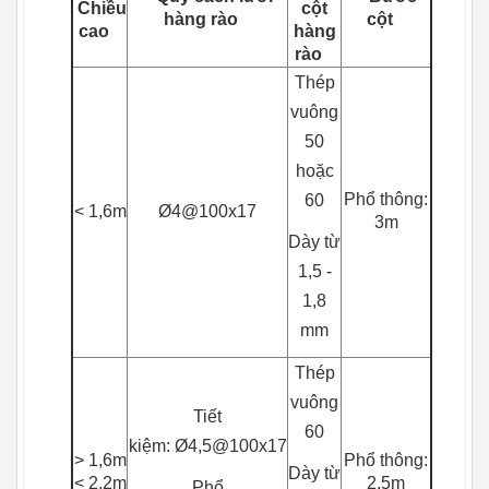
Chiều
cột
hàng rào
cột
cao
hàng
rào
Thép
vuông
50
hoặc
Phổ thông:
60
< 1,6m
Ø4@100x17
3m
Dày từ
1,5 -
1,8
mm
Thép
vuông
Tiết
60
kiệm: Ø4,5@100x17
> 1,6m
Phổ thông:
Dày từ
< 2,2m
2,5m
Phổ