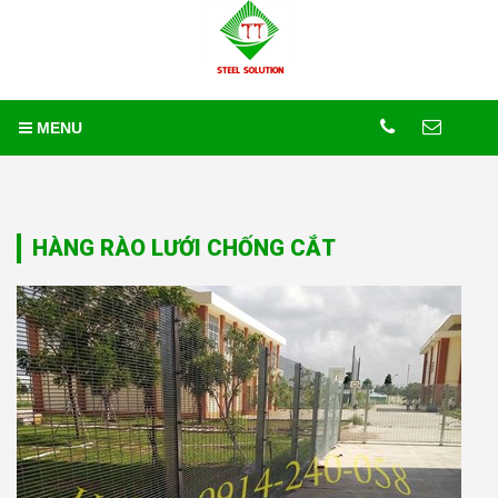
Trang chủ
Sản phẩm
HÀNG RÀO LƯỚI THÉP HÀN
Hàng rào lưới chống cắt
MENU
HÀNG RÀO LƯỚI CHỐNG CẮT