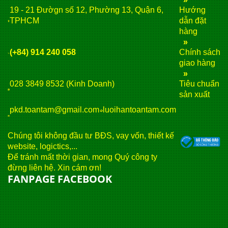
19 - 21 Đườgn số 12, Phường 13, Quận 6,
Hướng
TPHCM
dẫn đặt
hàng
»
(+84) 914 240 058
Chính sách
giao hàng
»
028 3849 8532 (Kinh Doanh)
Tiêu chuẩn
sản xuất
pkd.toantam@gmail.com
luoihantoantam.com
Chúng tôi không đầu tư BĐS, vay vốn, thiết kế
website, logictics,...
Để tránh mất thời gian, mong Quý công ty
đừng liên hệ. Xin cám ơn!
FANPAGE FACEBOOK