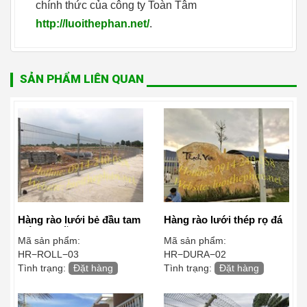
chính thức của công ty Toàn Tâm
http://luoithephan.net/
.
SẢN PHẨM LIÊN QUAN
Hàng rào lưới bẻ đầu tam
Hàng rào lưới thép rọ đá
giác mạ kẽm
Mã sản phẩm:
Mã sản phẩm:
HR−ROLL−03
HR−DURA−02
Tình trạng:
Đặt hàng
Tình trạng:
Đặt hàng