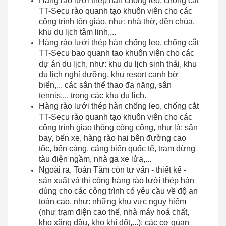
Hàng rào lưới thép hàn chống leo, chống cắt
TT-Secu rào quanh tạo khuôn viên cho các
công trình tôn giáo. như: nhà thờ, đền chùa,
khu du lịch tâm linh,...
Hàng rào lưới thép hàn chống leo, chống cắt
TT-Secu bao quanh tạo khuôn viên cho các
dự án du lịch, như: khu du lịch sinh thái, khu
du lịch nghỉ dưỡng, khu resort cạnh bờ
biển,... các sân thể thao đa năng, sân
tennis,... trong các khu du lịch.
Hàng rào lưới thép hàn chống leo, chống cắt
TT-Secu rào quanh tạo khuôn viên cho các
công trình giao thông công cộng, như là: sân
bay, bến xe, hàng rào hai bên đường cao
tốc, bến cảng, cảng biển quốc tế, trạm dừng
tàu điện ngầm, nhà ga xe lửa,...
Ngoài ra, Toàn Tâm còn tư vấn - thiết kế -
sản xuất và thi công hàng rào lưới thép hàn
dùng cho các công trình có yêu cầu về độ an
toàn cao, như: những khu vực nguy hiểm
(như trạm điện cao thế, nhà máy hoá chất,
kho xăng dầu, kho khí đốt,...); các cơ quan